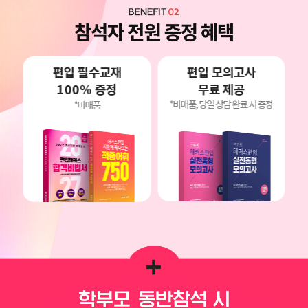
편입 모의고사
편입 필수교재
무료 제공
100% 증정
*비매품, 당일 상담 완료 시 증정
*비매품