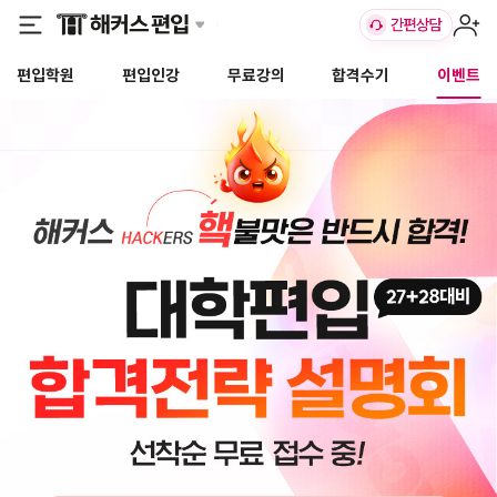
편입학원
편입인강
무료강의
합격수기
이벤트