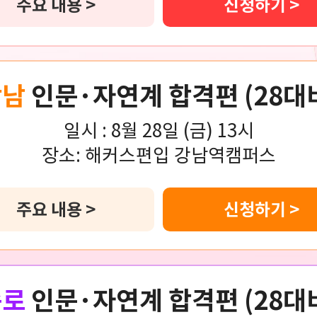
주요 내용 >
신청하기 >
강남
인문·자연계 합격편 (28대
일시 :
8월 28일 (금) 13시
장소:
해커스편입 강남역캠퍼스
주요 내용 >
신청하기 >
종로
인문·자연계 합격편 (28대