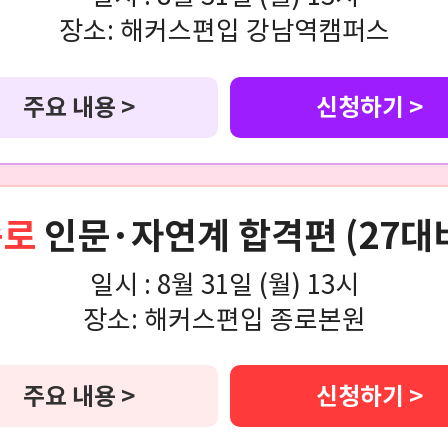
장소:
해커스편입 강남역캠퍼스
주요 내용 >
신청하기 >
종로
인문·자연계 합격편 (27대
일시 :
8월 31일 (월) 13시
장소:
해커스편입 종로본원
주요 내용 >
신청하기 >