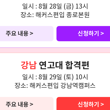
일시 :
8월 28일 (금) 13시
장소:
해커스편입 종로본원
주요 내용 >
신청하기 >
강남
연고대 합격편
일시 :
8월 29일 (토) 10시
장소:
해커스편입 강남역캠퍼스
주요 내용 >
신청하기 >