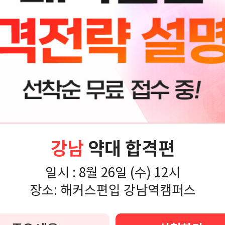
강남
약대 합격편
일시 :
8월 26일 (수) 12시
장소:
해커스편입 강남역캠퍼스