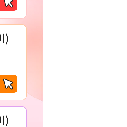
비)
비)