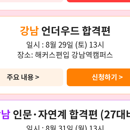
강남
언더우드 합격편
일시 :
8월 29일 (토) 13시
장소:
해커스편입 강남역캠퍼스
주요 내용 >
신청하기 >
강남
인문·자연계 합격편 (27대
일시 :
8월 31일 (월) 13시